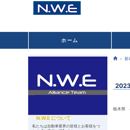
ホーム
新
20
栃木県 
N.W.E について
私たちは自動車業界の皆様とお客様をつ