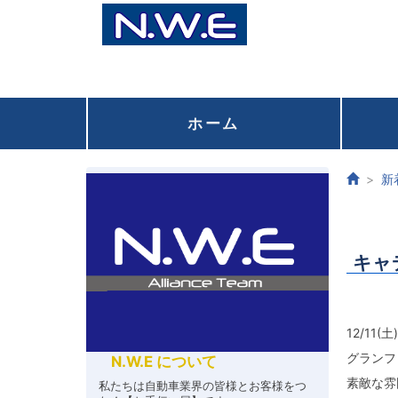
ホーム
新
キャ
12/11(土
グランフ
N.W.E について
素敵な雰
私たちは自動車業界の皆様とお客様をつ